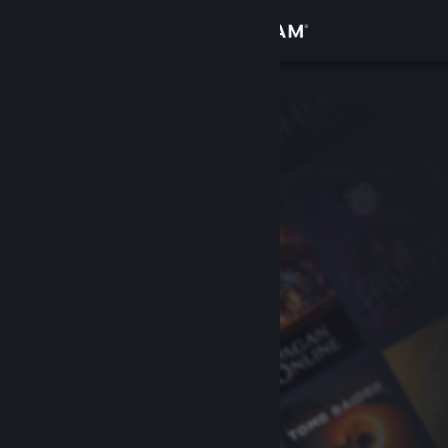
Iniciar sesión
Tienda
Comunidad
Acerca de
Soporte
Cambiar idioma
Descargar Steam Mobile
Ver versión clásica