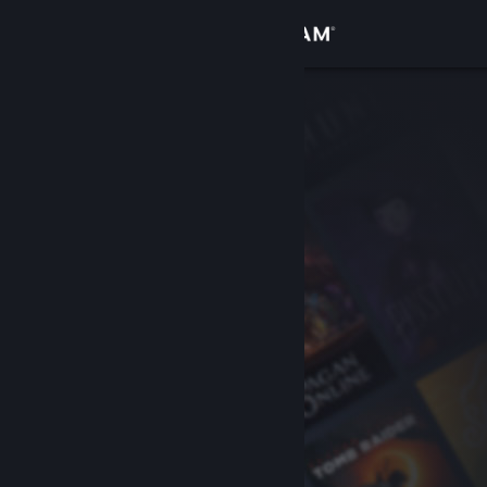
Iniciar sesión
Tienda
Comunidad
Acerca de
Soporte
Cambiar idioma
Descargar Steam Mobile
Ver versión clásica