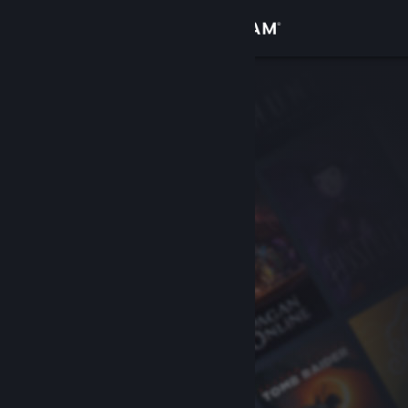
Iniciar sesión
Tienda
Comunidad
Acerca de
Soporte
Cambiar idioma
Descargar Steam Mobile
Ver versión clásica