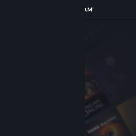
Iniciar sesión
Tienda
Comunidad
Acerca de
Soporte
Cambiar idioma
Descargar Steam Mobile
Ver versión clásica