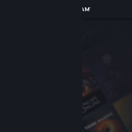
Iniciar sesión
Tienda
Comunidad
Acerca de
Soporte
Cambiar idioma
Descargar Steam Mobile
Ver versión clásica