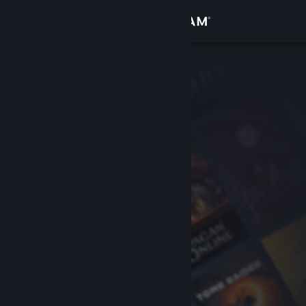
Iniciar sesión
Tienda
Comunidad
Acerca de
Soporte
Cambiar idioma
Descargar Steam Mobile
Ver versión clásica