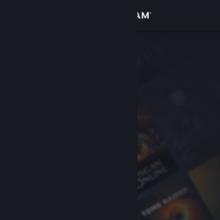
Iniciar sesión
Tienda
Comunidad
Acerca de
Soporte
Cambiar idioma
Descargar Steam Mobile
Ver versión clásica