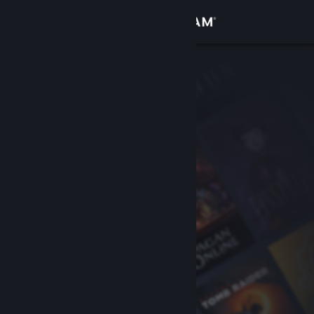
Iniciar sesión
Tienda
Comunidad
Acerca de
Soporte
Cambiar idioma
Descargar Steam Mobile
Ver versión clásica