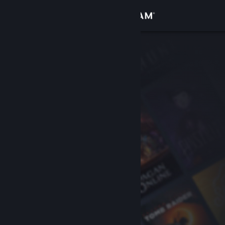
Iniciar sesión
Tienda
Comunidad
Acerca de
Soporte
Cambiar idioma
Descargar Steam Mobile
Ver versión clásica