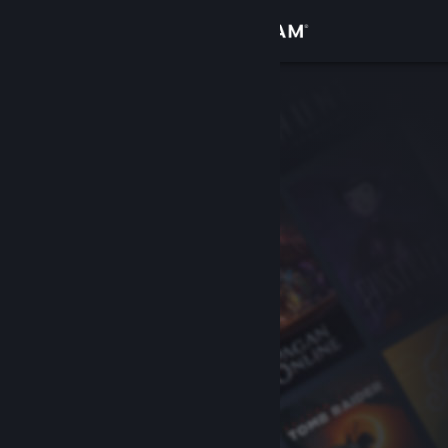
Iniciar sesión
Tienda
Comunidad
Acerca de
Soporte
Cambiar idioma
Descargar Steam Mobile
Ver versión clásica