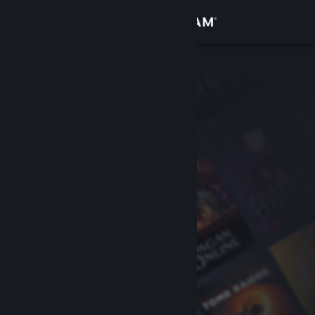
Iniciar sesión
Tienda
Comunidad
Acerca de
Soporte
Cambiar idioma
Descargar Steam Mobile
Ver versión clásica