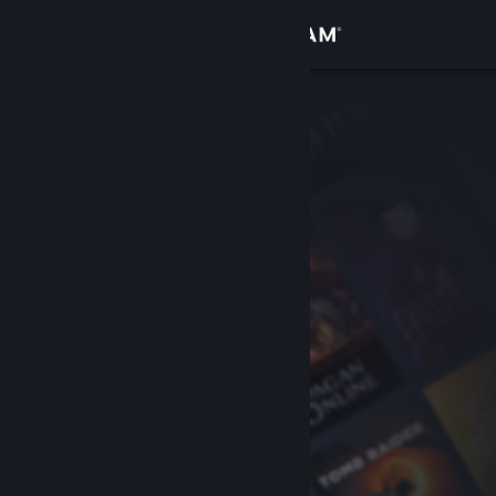
Iniciar sesión
Tienda
Comunidad
Acerca de
Soporte
Cambiar idioma
Descargar Steam Mobile
Ver versión clásica