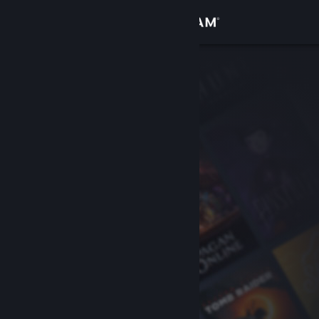
Iniciar sesión
Tienda
Comunidad
Acerca de
Soporte
Cambiar idioma
Descargar Steam Mobile
Ver versión clásica