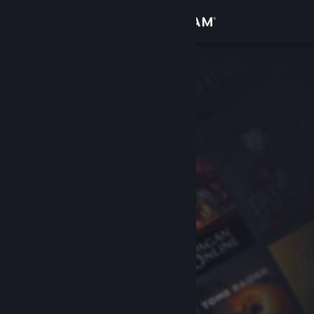
Iniciar sesión
Tienda
Comunidad
Acerca de
Soporte
Cambiar idioma
Descargar Steam Mobile
Ver versión clásica