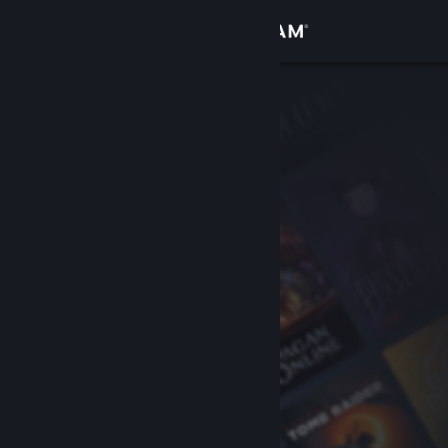
Iniciar sesión
Tienda
Comunidad
Acerca de
Soporte
Cambiar idioma
Descargar Steam Mobile
Ver versión clásica