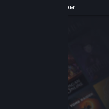
Iniciar sesión
Tienda
Comunidad
Acerca de
Soporte
Cambiar idioma
Descargar Steam Mobile
Ver versión clásica