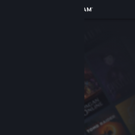
Iniciar sesión
Tienda
Comunidad
Acerca de
Soporte
Cambiar idioma
Descargar Steam Mobile
Ver versión clásica