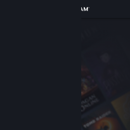
Iniciar sesión
Tienda
Comunidad
Acerca de
Soporte
Cambiar idioma
Descargar Steam Mobile
Ver versión clásica