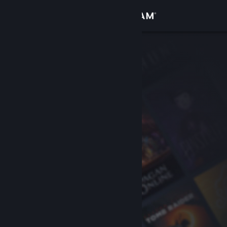
Iniciar sesión
Tienda
Comunidad
Acerca de
Soporte
Cambiar idioma
Descargar Steam Mobile
Ver versión clásica