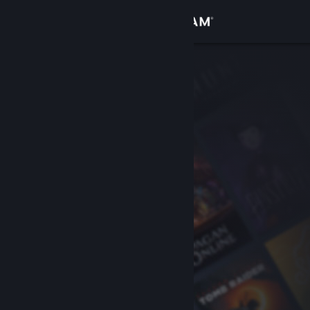
Iniciar sesión
Tienda
Comunidad
Acerca de
Soporte
Cambiar idioma
Descargar Steam Mobile
Ver versión clásica