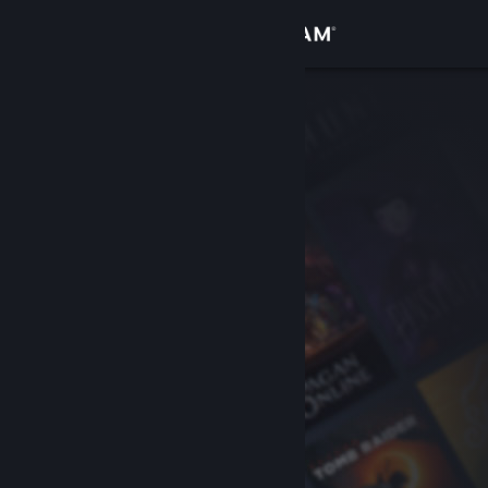
Iniciar sesión
Tienda
Comunidad
Acerca de
Soporte
Cambiar idioma
Descargar Steam Mobile
Ver versión clásica