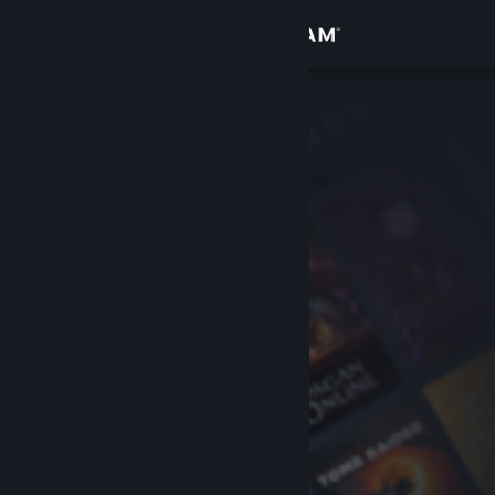
Iniciar sesión
Tienda
Comunidad
Acerca de
Soporte
Cambiar idioma
Descargar Steam Mobile
Ver versión clásica