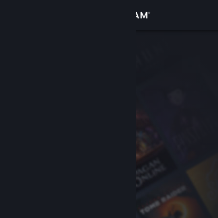
Iniciar sesión
Tienda
Comunidad
Acerca de
Soporte
Cambiar idioma
Descargar Steam Mobile
Ver versión clásica