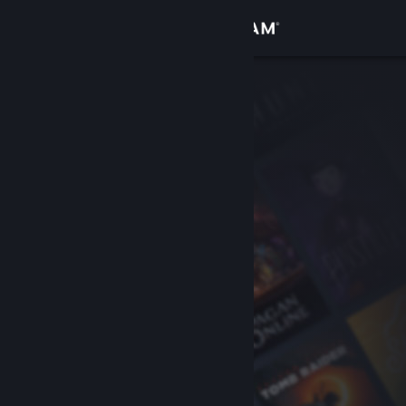
Iniciar sesión
Tienda
Comunidad
Acerca de
Soporte
Cambiar idioma
Descargar Steam Mobile
Ver versión clásica