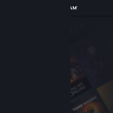
Iniciar sesión
Tienda
Comunidad
Acerca de
Soporte
Cambiar idioma
Descargar Steam Mobile
Ver versión clásica