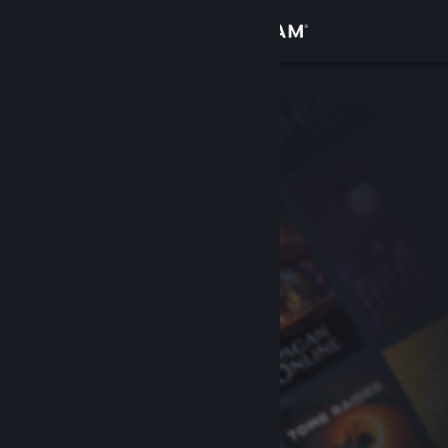
Iniciar sesión
Tienda
Comunidad
Acerca de
Soporte
Cambiar idioma
Descargar Steam Mobile
Ver versión clásica