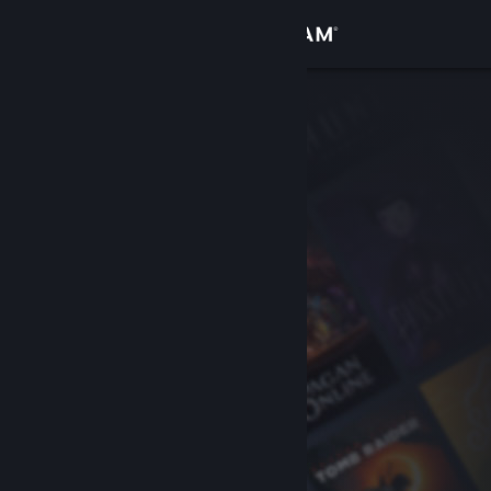
Iniciar sesión
Tienda
Comunidad
Acerca de
Soporte
Cambiar idioma
Descargar Steam Mobile
Ver versión clásica