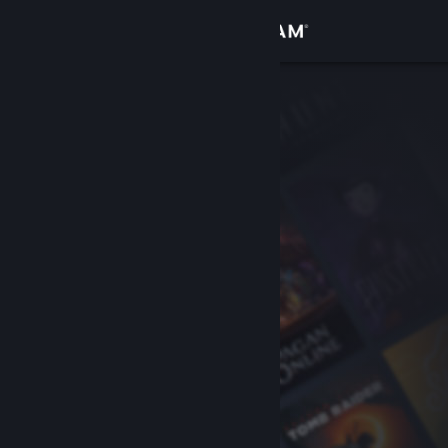
Iniciar sesión
Tienda
Comunidad
Acerca de
Soporte
Cambiar idioma
Descargar Steam Mobile
Ver versión clásica