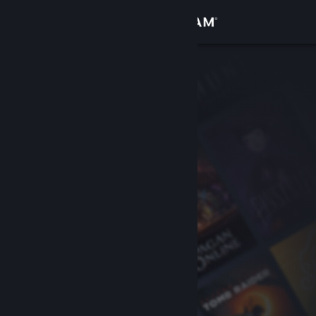
Iniciar sesión
Tienda
Comunidad
Acerca de
Soporte
Cambiar idioma
Descargar Steam Mobile
Ver versión clásica