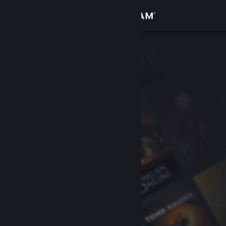
Iniciar sesión
Tienda
Comunidad
Acerca de
Soporte
Cambiar idioma
Descargar Steam Mobile
Ver versión clásica