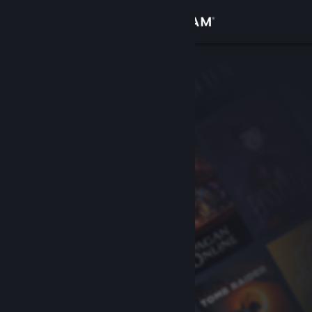
Iniciar sesión
Tienda
Comunidad
Acerca de
Soporte
Cambiar idioma
Descargar Steam Mobile
Ver versión clásica