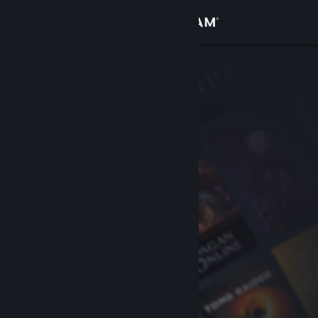
Iniciar sesión
Tienda
Comunidad
Acerca de
Soporte
Cambiar idioma
Descargar Steam Mobile
Ver versión clásica