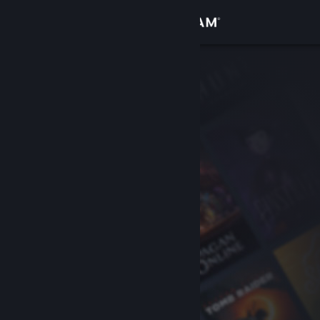
Iniciar sesión
Tienda
Comunidad
Acerca de
Soporte
Cambiar idioma
Descargar Steam Mobile
Ver versión clásica