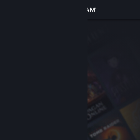
Iniciar sesión
Tienda
Comunidad
Acerca de
Soporte
Cambiar idioma
Descargar Steam Mobile
Ver versión clásica