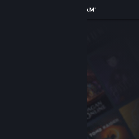
Iniciar sesión
Tienda
Comunidad
Acerca de
Soporte
Cambiar idioma
Descargar Steam Mobile
Ver versión clásica