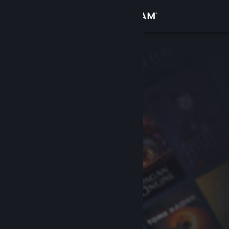
Iniciar sesión
Tienda
Comunidad
Acerca de
Soporte
Cambiar idioma
Descargar Steam Mobile
Ver versión clásica