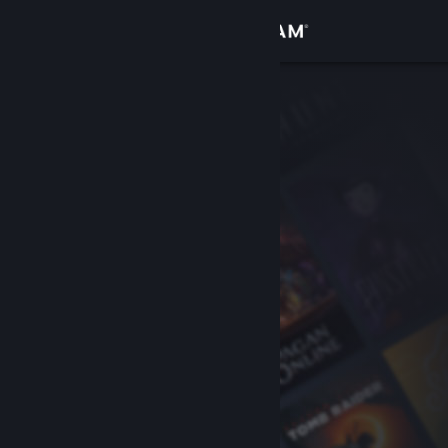
Iniciar sesión
Tienda
Comunidad
Acerca de
Soporte
Cambiar idioma
Descargar Steam Mobile
Ver versión clásica