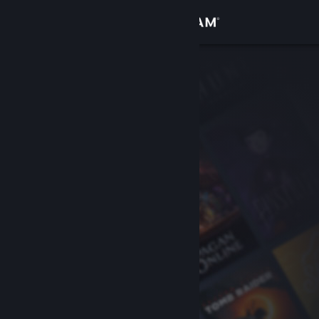
Iniciar sesión
Tienda
Comunidad
Acerca de
Soporte
Cambiar idioma
Descargar Steam Mobile
Ver versión clásica