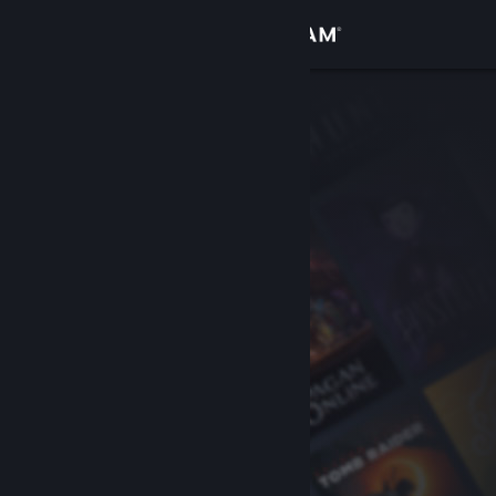
Iniciar sesión
Tienda
Comunidad
Acerca de
Soporte
Cambiar idioma
Descargar Steam Mobile
Ver versión clásica