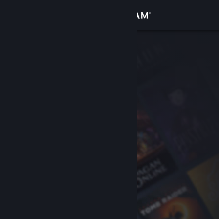
Iniciar sesión
Tienda
Comunidad
Acerca de
Soporte
Cambiar idioma
Descargar Steam Mobile
Ver versión clásica