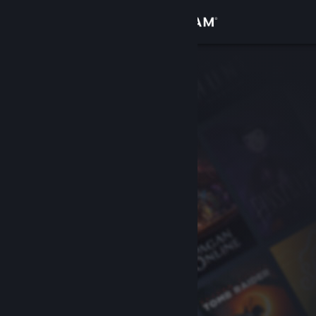
Iniciar sesión
Tienda
Comunidad
Acerca de
Soporte
Cambiar idioma
Descargar Steam Mobile
Ver versión clásica