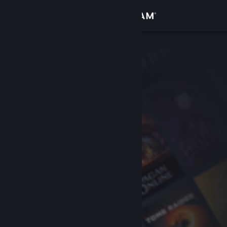
Iniciar sesión
Tienda
Comunidad
Acerca de
Soporte
Cambiar idioma
Descargar Steam Mobile
Ver versión clásica