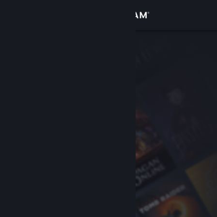
Iniciar sesión
Tienda
Comunidad
Acerca de
Soporte
Cambiar idioma
Descargar Steam Mobile
Ver versión clásica