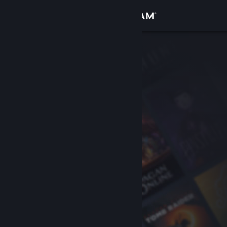
Iniciar sesión
Tienda
Comunidad
Acerca de
Soporte
Cambiar idioma
Descargar Steam Mobile
Ver versión clásica