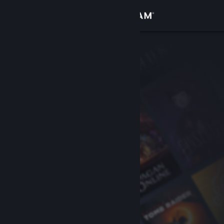
Iniciar sesión
Tienda
Comunidad
Acerca de
Soporte
Cambiar idioma
Descargar Steam Mobile
Ver versión clásica