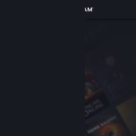
Iniciar sesión
Tienda
Comunidad
Acerca de
Soporte
Cambiar idioma
Descargar Steam Mobile
Ver versión clásica