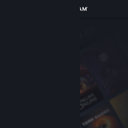
Iniciar sesión
Tienda
Comunidad
Acerca de
Soporte
Cambiar idioma
Descargar Steam Mobile
Ver versión clásica