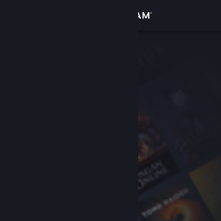
Iniciar sesión
Tienda
Comunidad
Acerca de
Soporte
Cambiar idioma
Descargar Steam Mobile
Ver versión clásica