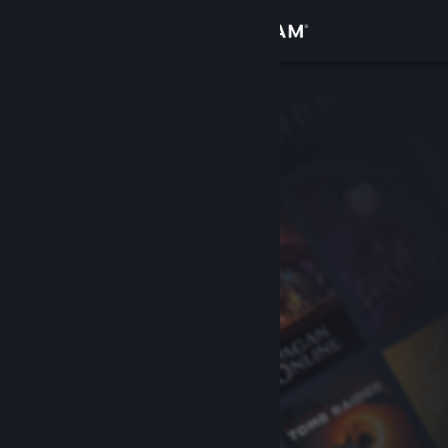
Iniciar sesión
Tienda
Comunidad
Acerca de
Soporte
Cambiar idioma
Descargar Steam Mobile
Ver versión clásica