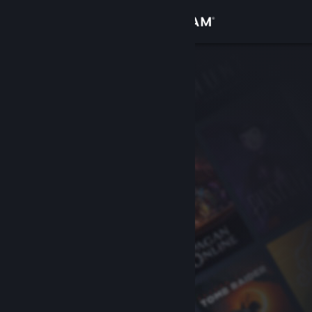
Iniciar sesión
Tienda
Comunidad
Acerca de
Soporte
Cambiar idioma
Descargar Steam Mobile
Ver versión clásica